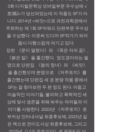
3회 디지털문학상 모바일부문 우수상에 <
호(狐)>가 당선되었는데 이 작품도 SF가 아
니다. 2014년 <씨앗>으로 과천과학관에서
주최하는 제 1회 SF어워드 단편부문 우수상
을 수상했다. 이로써 드디어 SF작가가 되어
몹시 다행스럽게 여기고 있다.
장편 《문이 열렸다》와 《죽은 자의 꿈》,
《붉은 칼》 을 출간했다. 정도경이라는 필
명으로 단편집 《왕의 창녀》와 《씨앗》
을 출간했으며 본명으로 《저주토끼》를
출간했는데 단편집 세 권 분량 작품 중에서
SF는 잘 찾아보면 두 편 정도 된다. 어둡고
마술적인 이야기들, 불의하고 폭력적인 세
상에 맞서 생존을 위해 싸우는 여자들의 이
야기를 사랑한다. 2022년 《저주토끼》로
부커상 인터내셔널 최종후보에, 2023년 같
은 책으로 전미도서상 최종후보에, 그리고
2025년《너의 유토피아》로 필립K.딕 상