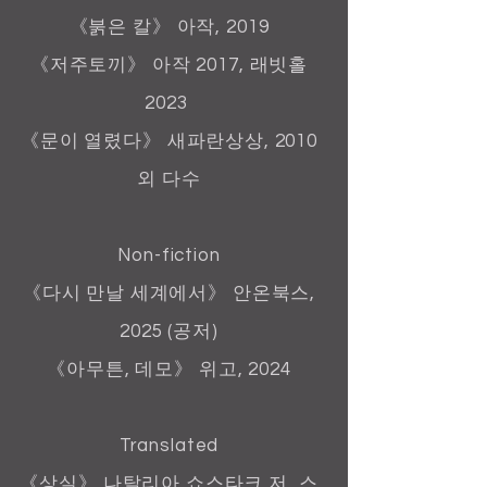
《붉은 칼》 아작, 2019
《저주토끼》 아작 2017, 래빗홀
2023
《문이 열렸다》 새파란상상, 2010
외 다수
Non-fiction​
《다시 만날 세계에서》 안온북스,
2025 (공저)
《아무튼, 데모》 위고, 2024
Translated
《상실》 나탈리아 쇼스타크 저, 스