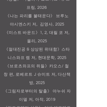
프링, 2026
《나는 파리를 불태운다》 브루노
야시엔스키 저, 김영사, 2025
《미스트 바운드》1, 2, 대릴 코 저,
올리, 2025
《절대진공 & 상상된 위대함》스타
니스와프 렘 저, 현대문학, 2025
《브로츠와프의 쥐들》카오스/ 철
창 편, 로베르트 J 슈미트 저, 다산책
방, 2025
《그림자로부터의 탈출》 야누쉬 자
이델 저, 아작, 2019