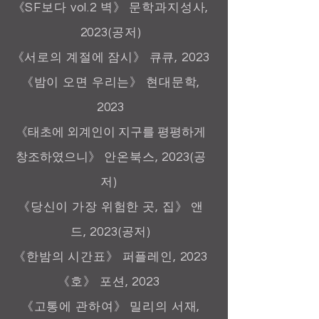
《SF보다 vol.2 벽》 문학과지성사,
2023(공저)
《서로의 계절에 잠시》 큐큐, 2023
《밤이 오면 우리는》 현대문학,
2023
《
태초에 외계인이 지구를 평평하게
창조하였으니
》 안온북스, 2023(공
저)
《당신이 가장 위험한 곳, 집》 앤
드, 2023(공저)
《한밤의 시간표》 퍼플레인, 2023
《호》 포션, 2023
《고통에 관하여》 밀리의 서재,